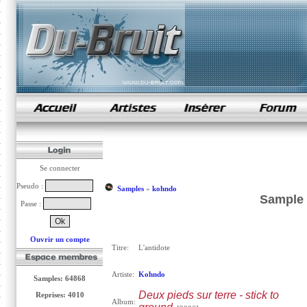
samples de rap
Se connecter
Pseudo :
Samples
»
kohndo
Sample 
Passe :
Ouvrir un compte
Titre:
L'antidote
Artiste:
Kohndo
Samples: 64868
Deux pieds sur terre - stick to
Reprises: 4010
Album: