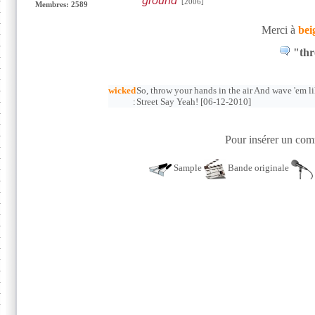
ground
[2006]
Membres: 2589
Merci à
bei
"thr
wicked
So, throw your hands in the air And wave 'em li
:
Street Say Yeah! [06-12-2010]
Pour insérer un comm
Sample
Bande originale