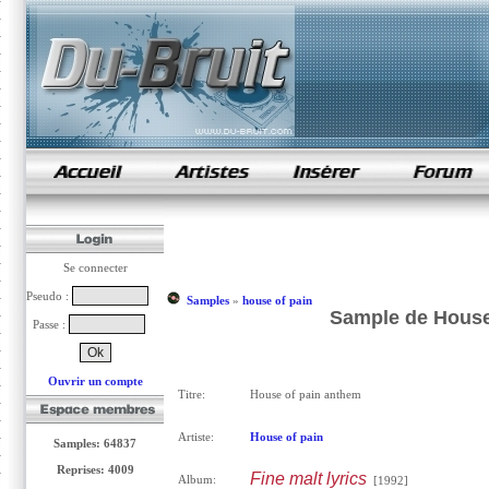
samples de rap
Se connecter
Pseudo :
Samples
»
house of pain
Sample de House 
Passe :
Ouvrir un compte
Titre:
House of pain anthem
Artiste:
House of pain
Samples: 64837
Reprises: 4009
Fine malt lyrics
Album:
[1992]