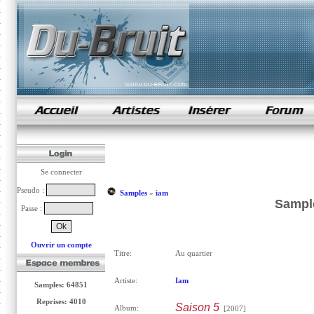
samples de rap
Se connecter
Pseudo :
Samples
»
iam
Sample
Passe :
Ouvrir un compte
Titre:
Au quartier
Artiste:
Iam
Samples: 64851
Reprises: 4010
Saison 5
Album:
[2007]