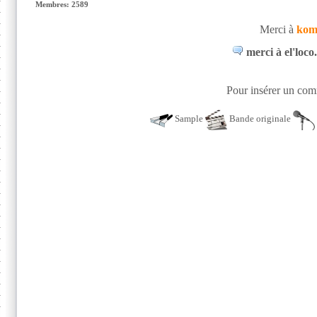
Membres: 2589
Merci à
kom
merci à el'loco
Pour insérer un comm
Sample
Bande originale