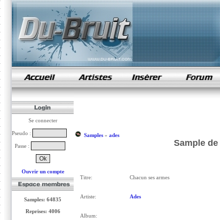
samples de rap
Se connecter
Pseudo :
Samples
»
ades
Sample de
Passe :
Ouvrir un compte
Titre:
Chacun ses armes
Artiste:
Ades
Samples: 64835
Reprises: 4006
Album: