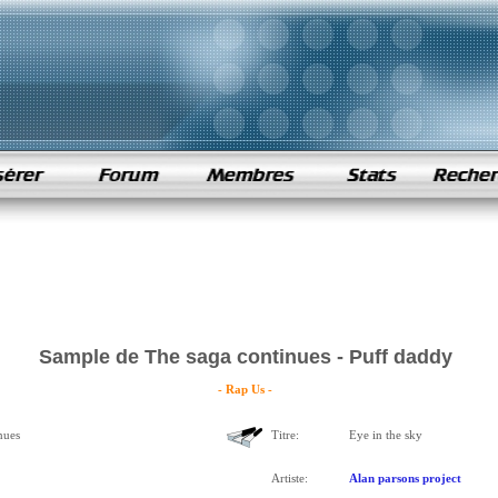
Sample de The saga continues - Puff daddy
- Rap Us -
nues
Titre:
Eye in the sky
Artiste:
Alan parsons project