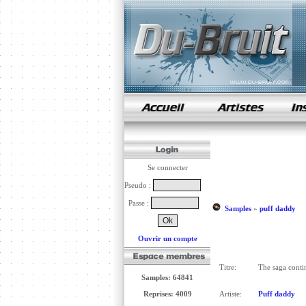
samples de rap
Se connecter
Pseudo :
Passe :
Samples
»
puff daddy
Ouvrir un compte
Titre:
The saga conti
Samples: 64841
Reprises: 4009
Artiste:
Puff daddy