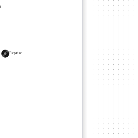
]
e
Reprise