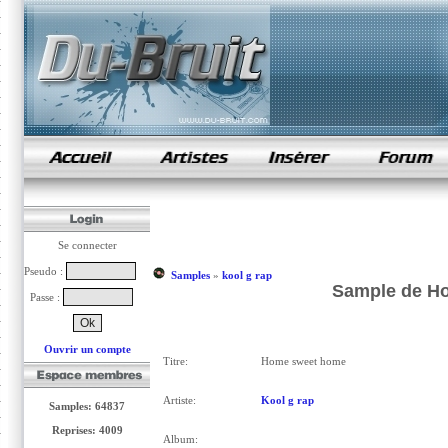
samples de rap
Se connecter
Pseudo :
Samples
»
kool g rap
Sample de Ho
Passe :
Ouvrir un compte
Titre:
Home sweet home
Artiste:
Kool g rap
Samples: 64837
Reprises: 4009
Album: