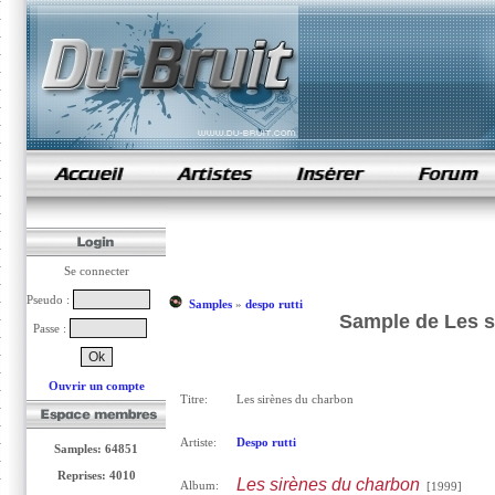
samples de rap
Se connecter
Pseudo :
Samples
»
despo rutti
Sample de Les s
Passe :
Ouvrir un compte
Titre:
Les sirènes du charbon
Artiste:
Despo rutti
Samples: 64851
Reprises: 4010
Les sirènes du charbon
Album:
[1999]