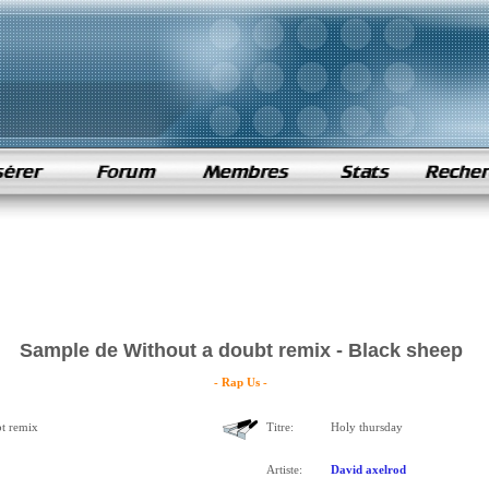
Sample de Without a doubt remix - Black sheep
- Rap Us -
t remix
Titre:
Holy thursday
Artiste:
David axelrod