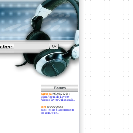
raptorz
:
(07/08/2026)
What About My Love by
Johnnie Taylor Qui a samplé...
scez
:
(06/06/2026)
Salut, je suis à la recherche de
ces sons, je ne...