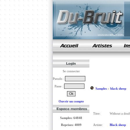
samples de rap
Se connecter
Pseudo :
Passe :
Samples
»
black sheep
Ouvrir un compte
Titre:
Without a doub
Samples: 64848
Reprises: 4009
Artiste:
Black sheep