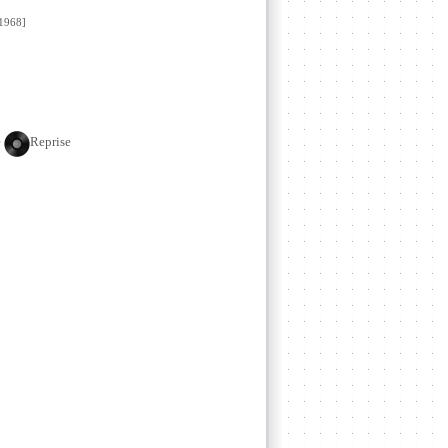
1968]
e
Reprise