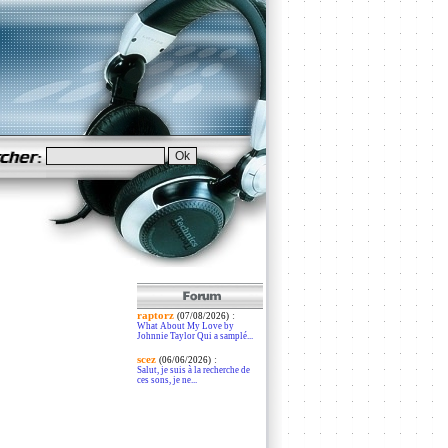
raptorz
:
(07/08/2026)
What About My Love by
Johnnie Taylor Qui a samplé...
scez
:
(06/06/2026)
Salut, je suis à la recherche de
ces sons, je ne...