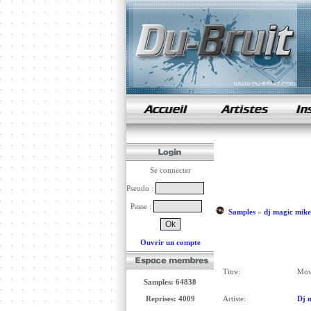
samples de rap
Se connecter
Pseudo :
Passe :
Samples
»
dj magic mike
Ouvrir un compte
Titre:
Mov
Samples: 64838
Reprises: 4009
Artiste:
Dj 