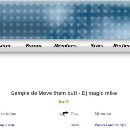
Sample de Move them butt - Dj magic mike
- Rap Us -
e them butt
Titre:
Melting pot
magic mike
Artiste:
Booker t and the mg's