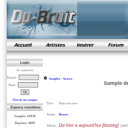
samples de rap
Se connecter
Pseudo :
Samples
»
brasco
Sample de
Passe :
Ouvrir un compte
Titre:
Dans nos rues
Artiste:
Brasco
Samples: 64838
Reprises: 4009
De hier a aujourd'hui [booleg]
Album:
[2007