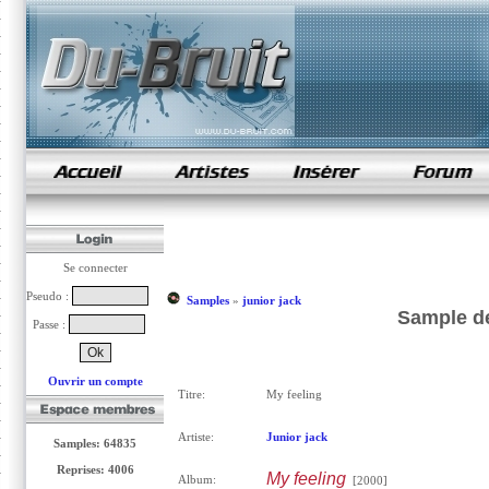
samples de rap
Se connecter
Pseudo :
Samples
»
junior jack
Sample de
Passe :
Ouvrir un compte
Titre:
My feeling
Artiste:
Junior jack
Samples: 64835
Reprises: 4006
My feeling
Album:
[2000]