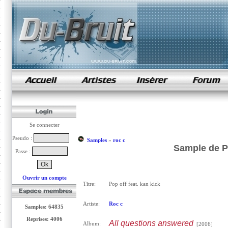
samples de rap
Se connecter
Pseudo :
Samples
»
roc c
Sample de Po
Passe :
Ouvrir un compte
Titre:
Pop off feat. kan kick
Artiste:
Roc c
Samples: 64835
Reprises: 4006
All questions answered
Album:
[2006]