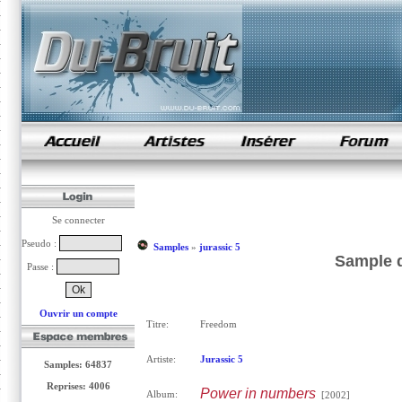
samples de rap
Se connecter
Pseudo :
Samples
»
jurassic 5
Sample d
Passe :
Ouvrir un compte
Titre:
Freedom
Artiste:
Jurassic 5
Samples: 64837
Reprises: 4006
Power in numbers
Album:
[2002]