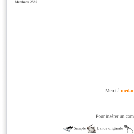
Membres: 2589
Merci à
medar
Pour insérer un comm
Sample
Bande originale