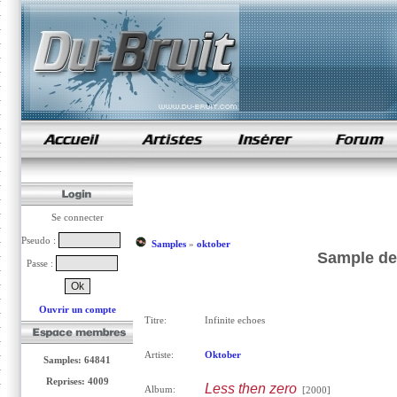
samples de rap
Se connecter
Pseudo :
Samples
»
oktober
Sample de 
Passe :
Ouvrir un compte
Titre:
Infinite echoes
Artiste:
Oktober
Samples: 64841
Reprises: 4009
Less then zero
Album:
[2000]