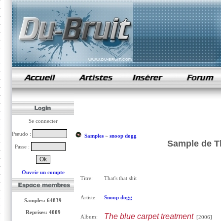
samples de rap
Se connecter
Pseudo :
Samples
»
snoop dogg
Sample de Th
Passe :
Ouvrir un compte
Titre:
That's that shit
Artiste:
Snoop dogg
Samples: 64839
Reprises: 4009
The blue carpet treatment
Album:
[2006]