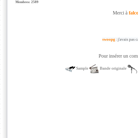
Membres: 2589
Merci à
falc
swoopg
:
j'avais pas c
Pour insérer un comm
Sample
Bande originale