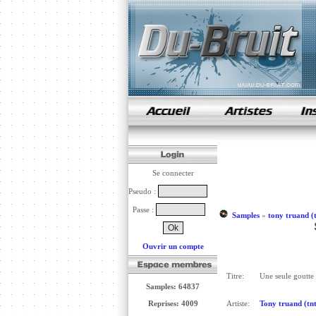
samples de rap
Se connecter
Pseudo :
Passe :
Samples
»
tony truand (t
Ouvrir un compte
Titre:
Une seule goutte 
Samples: 64837
Reprises: 4009
Artiste:
Tony truand (tnt