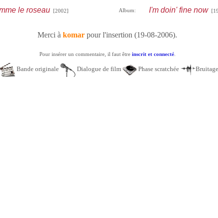
omme le roseau
I'm doin' fine now
Album:
[2002]
[19
Merci à
komar
pour l'insertion (19-08-2006).
Pour insérer un commentaire, il faut être
inscrit et connecté
.
Bande originale
Dialogue de film
Phase scratchée
Bruitag