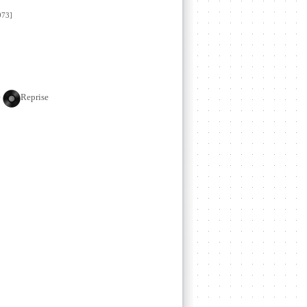
73]
e
Reprise