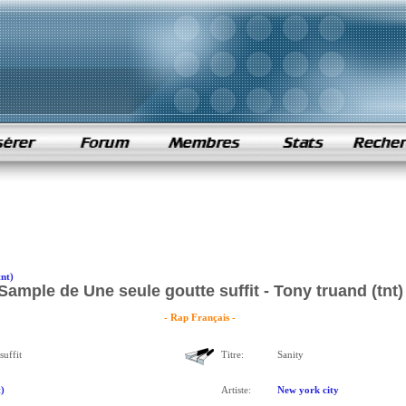
nt)
Sample de Une seule goutte suffit - Tony truand (tnt)
- Rap Français -
suffit
Titre:
Sanity
)
Artiste:
New york city