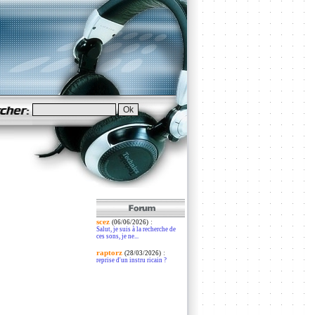
scez
:
(06/06/2026)
Salut, je suis à la recherche de
ces sons, je ne...
raptorz
:
(28/03/2026)
reprise d'un instru ricain ?