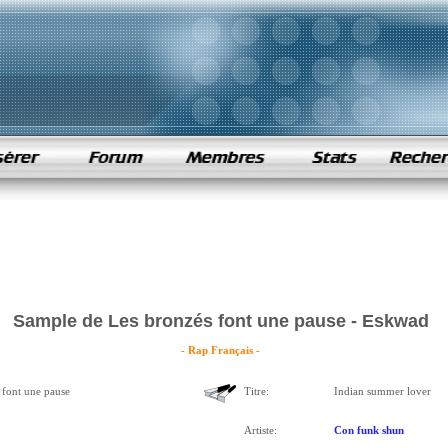
Sample de Les bronzés font une pause - Eskwad
- Rap Français -
 font une pause
Titre:
Indian summer lover
Artiste:
Con funk shun