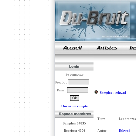
samples de rap
Se connecter
Pseudo :
Passe :
Samples
»
eskwad
Ouvrir un compte
Titre:
Les bronzés
Samples: 64835
Reprises: 4006
Artiste:
Eskwad