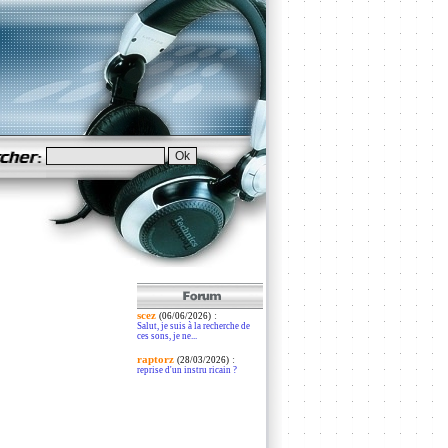
scez
:
(06/06/2026)
Salut, je suis à la recherche de
ces sons, je ne...
raptorz
:
(28/03/2026)
reprise d'un instru ricain ?