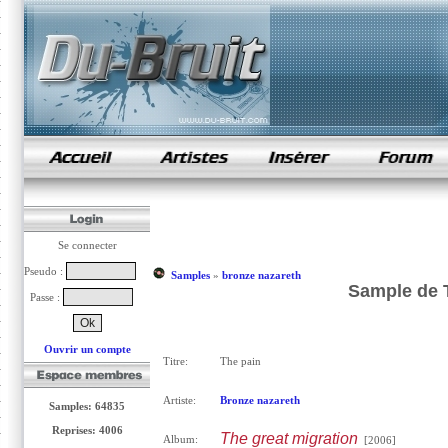
samples de rap
Se connecter
Pseudo :
Samples
»
bronze nazareth
Sample de T
Passe :
Ouvrir un compte
Titre:
The pain
Artiste:
Bronze nazareth
Samples: 64835
Reprises: 4006
The great migration
Album:
[2006]