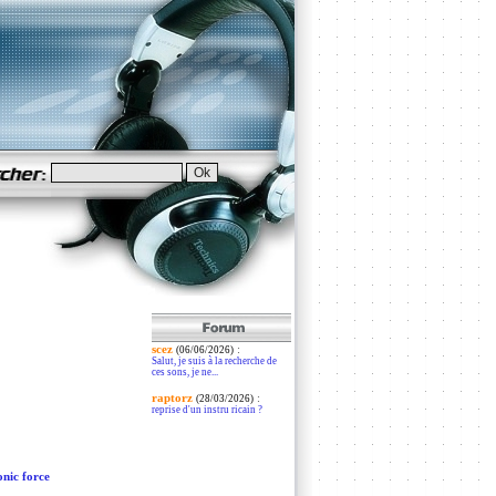
scez
:
(06/06/2026)
Salut, je suis à la recherche de
ces sons, je ne...
raptorz
:
(28/03/2026)
reprise d'un instru ricain ?
nic force