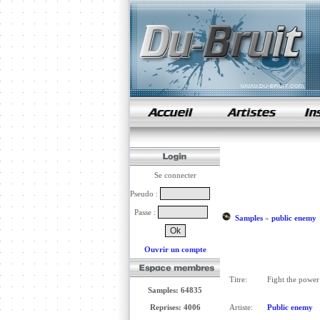
samples de rap
Se connecter
Pseudo :
Passe :
Samples
»
public enemy
Ouvrir un compte
Titre:
Fight the power
Samples: 64835
Reprises: 4006
Artiste:
Public enemy