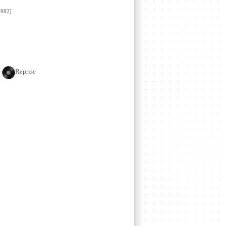
982]
e
Reprise