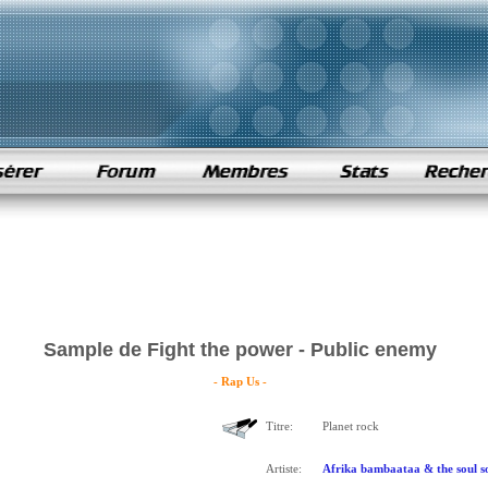
Sample de Fight the power - Public enemy
- Rap Us -
Titre:
Planet rock
Artiste:
Afrika bambaataa & the soul so