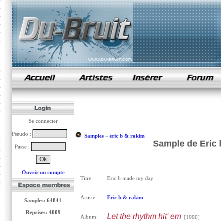
samples de rap
Se connecter
Pseudo :
Samples
»
eric b & rakim
Sample de Eric 
Passe :
Ouvrir un compte
Titre:
Eric b made my day
Artiste:
Eric b & rakim
Samples: 64841
Reprises: 4009
Let the rhythm hit' em
Album:
[1990]