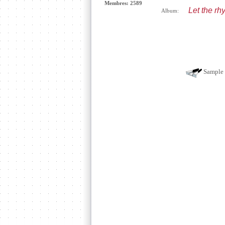
Membres: 2589
Let the rh
Album:
Sample