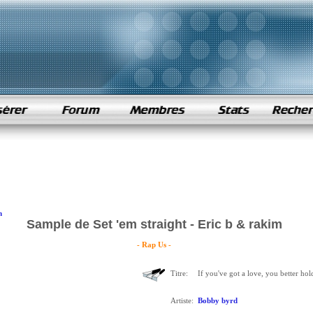
m
Sample de Set 'em straight - Eric b & rakim
- Rap Us -
Titre:
If you've got a love, you better hold
Artiste:
Bobby byrd