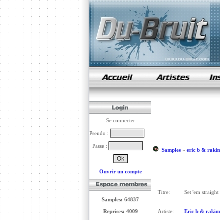
samples de rap
Se connecter
Pseudo :
Passe :
Samples
»
eric b & raki
Ouvrir un compte
Titre:
Set 'em straight
Samples: 64837
Reprises: 4009
Artiste:
Eric b & rakim