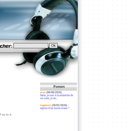
scez
:
(06/06/2026)
Salut, je suis à la recherche de
ces sons, je ne...
raptorz
:
(28/03/2026)
reprise d'un instru ricain ?
 on to it