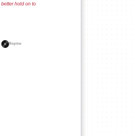
 better hold on to
e
Reprise