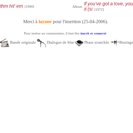
If you've got a love, you
ythm hit' em
[1990]
Album:
it (si
[1972]
Merci à
layone
pour l'insertion (25-04-2006).
Pour insérer un commentaire, il faut être
inscrit et connecté
.
Bande originale
Dialogue de film
Phase scratchée
Bruitag