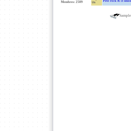
Pete rock & cl smo
Membres: 2589
Us
Sampl