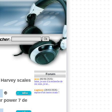
scez
:
 Harvey scales
(06/06/2026)
Salut, je suis à la recherche de
ces sons, je ne...
raptorz
:
(28/03/2026)
reprise d'un instru ricain ?
ur power 7 de