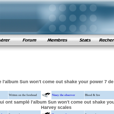
 l'album Sun won't come out shake your power 7 de
Written on the forehead
Niney the observer
Blood & fire
qui ont samplé l'album Sun won't come out shake yo
Harvey scales