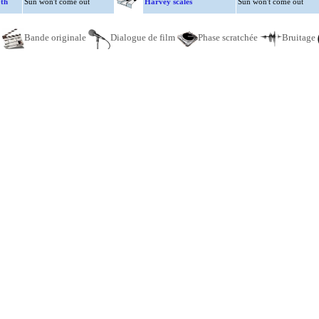
oth
Sun won't come out
Harvey scales
Sun won't come out
e
Bande originale
Dialogue de film
Phase scratchée
Bruitage