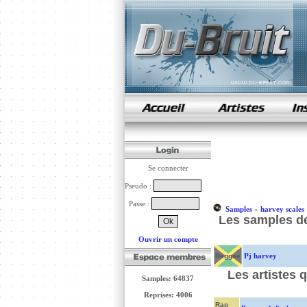
samples de rap
Se connecter
Pseudo :
Passe :
Samples
»
harvey scales
Les samples de
Ouvrir un compte
Pj harvey
Reggae
Les artistes 
Samples: 64837
Reprises: 4006
Rap