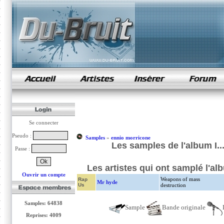
samples de rap
Se connecter
Pseudo :
Samples
»
ennio morricone
Les samples de l'album I..
Passe :
Les artistes qui ont samplé l'al
Ouvrir un compte
Weapons of mass
Rap
Mr hyde
Us
destruction
Samples: 64838
Sample
Bande originale
Reprises: 4009